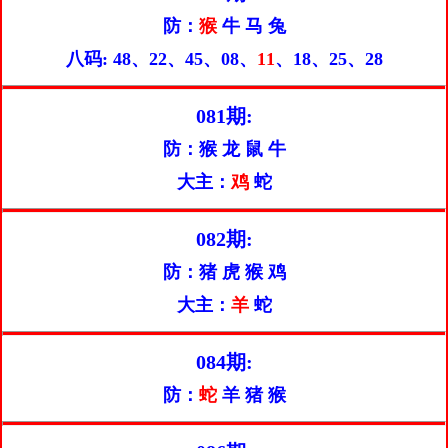
防：
猴
牛 马 兔
八码: 48、22、45、08、
11
、18、25、28
081期:
防：猴 龙 鼠 牛
大主：
鸡
蛇
082期:
防：猪 虎 猴 鸡
大主：
羊
蛇
084期:
防：
蛇
羊 猪 猴