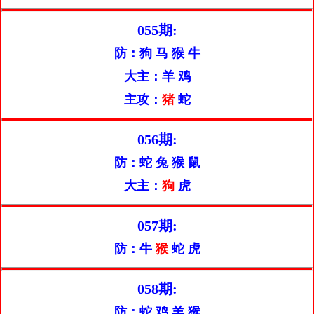
055期:
防：狗 马 猴 牛
大主：羊 鸡
主攻：
猪
蛇
056期:
防：蛇 兔 猴 鼠
大主：
狗
虎
057期:
防：牛
猴
蛇 虎
058期:
防：蛇 鸡 羊 猴